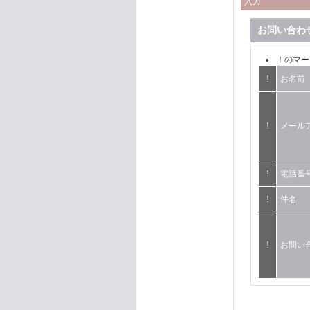
入力
お問い合わ
！
のマー
!
お名前
!
メール
!
電話番
!
件名
!
お問い