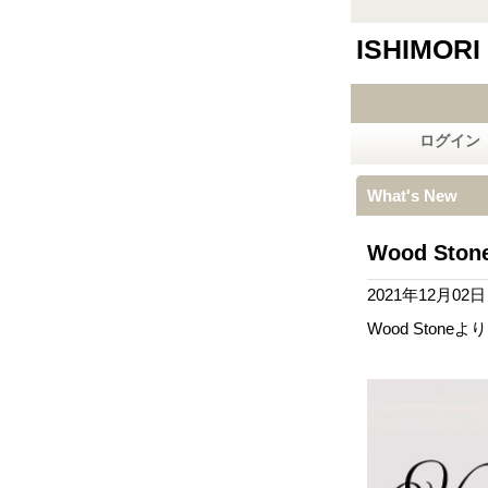
ISHIMORI
ログイン
What's New
Wood St
2021年12月02日
Wood Sto