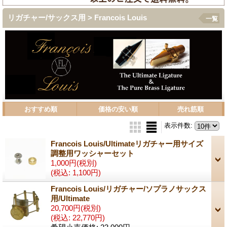
リガチャー/サックス用 > Francois Louis
一覧
おすすめ順
価格の安い順
売れ筋順
表示件数
:
Francois Louis/Ultimateリガチャー用サイズ
調整用ワッシャーセット
1,000円
(税別)
(税込
:
1,100円)
Francois Louis/リガチャー/ソプラノサックス
用/Ultimate
20,700円
(税別)
(税込
:
22,770円)