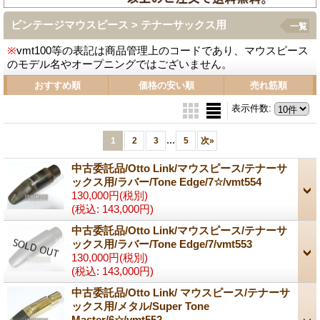
ビンテージマウスピース > テナーサックス用
一覧
※
vmt100等の表記は商品管理上のコードであり、マウスピース
のモデル名やオープニングではございません。
おすすめ順
価格の安い順
売れ筋順
表示件数
:
...
1
2
3
5
次
»
中古委託品/Otto Link/マウスピース/テナーサ
ックス用/ラバー/Tone Edge/7☆/vmt554
130,000円
(税別)
(税込
:
143,000円)
中古委託品/Otto Link/マウスピース/テナーサ
ックス用/ラバー/Tone Edge/7/vmt553
130,000円
(税別)
(税込
:
143,000円)
中古委託品/Otto Link/ マウスピース/テナーサ
ックス用/メタル/Super Tone
Master/6☆/vmt552