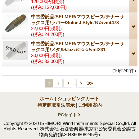
120,000円
(税別)
(税込
:
132,000円)
中古委託品/SELMER/マウスピース/テナーサ
ックス用/ラバー/Soloist Style/B☆/vmt473
22,000円
(税別)
(税込
:
24,200円)
中古委託品/SELMER/マウスピース/テナーサ
ックス用/メタル/Jazz/C☆☆/vmt231
30,000円
(税別)
(税込
:
33,000円)
(10件/42件)
...
1
2
3
5
次
»
ホーム
|
ショッピングカート
特定商取引法表示
|
ご利用案内
PCサイト
Copyright © 2020 ISHIMORI Wind Instruments Special Co.,ltd. All
Rights Reserved. 株式会社 石森管楽器/東京都公安委員会公認古
物商免許(第304360808245号)