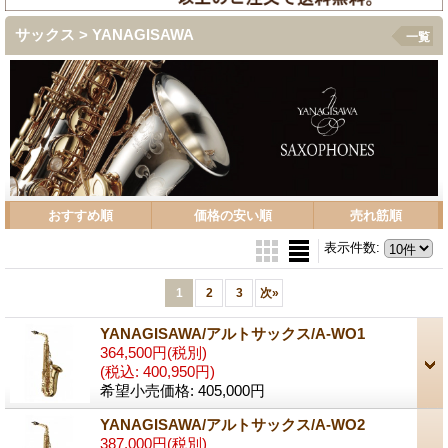
サックス > YANAGISAWA
一覧
おすすめ順
価格の安い順
売れ筋順
表示件数
:
1
2
3
次
»
YANAGISAWA/アルトサックス/A-WO1
364,500円
(税別)
(税込
:
400,950円)
希望小売価格
:
405,000円
YANAGISAWA/アルトサックス/A-WO2
387,000円
(税別)