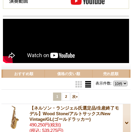
おすすめ順
価格の安い順
売れ筋順
表示件数
:
1
2
次
»
【ネルソン・ランジェル氏選定品/生産終了モ
デル】Wood Stone/アルトサックス/New
Vintage/GL(ゴールドラッカー)
490,250円
(税別)
(税込
:
539,275円)