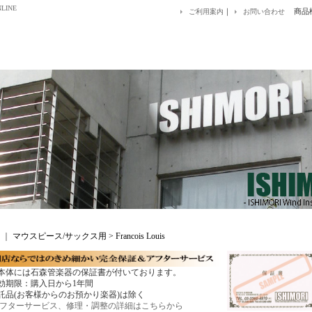
LINE
｜
商品
ご利用案内
お問い合わせ
｜
マウスピース/サックス用 > Francois Louis
本体には石森管楽器の保証書が付いております。
効期限：購入日から1年間
託品(お客様からのお預かり楽器)は除く
フターサービス、修理・調整の詳細はこちらから