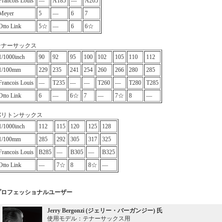
Francois Louis
―
A185
―
A205
Meyer
5
―
6
7
Otto Link
5☆
―
6
6☆
テナーサックス
1/1000inch
90
92
95
100
102
105
110
112
1/100mm
229
235
241
254
260
266
280
285
Francois Louis
―
T235
―
―
T260
―
T280
T285
Otto Link
6
―
6☆
7
―
7☆
8
―
バリトンサックス
1/1000inch
112
115
120
125
128
1/100mm
285
292
305
317
325
Francois Louis
B285
―
B305
―
B325
Otto Link
―
7☆
8
8☆
―
プロフェッショナルユーザー
Jerry Bergonzi (ジェリー・バーガンジー) 氏
使用モデル：テナーサックス用