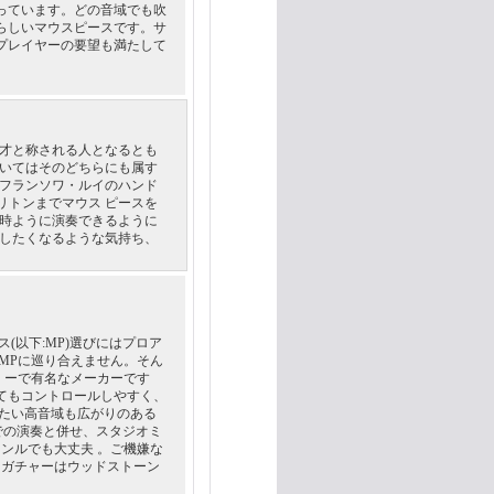
っています。どの音域でも吹
らしいマウスピースです。サ
プレイヤーの要望も満たして
天才と称される人となるとも
ついてはそのどちらにも属す
とフランソワ・ルイのハンド
リトンまでマウス ピースを
の時ように演奏できるように
習したくなるような気持ち、
(以下:MP)選びにはプロア
MPに巡り合えません。そん
 ーで有名なメーカーです
てもコントロールしやすく、
したい高音域も広がりのある
eでの演奏と併せ、スタジオミ
ンルでも大丈夫 。ご機嫌な
リガチャーはウッドストーン