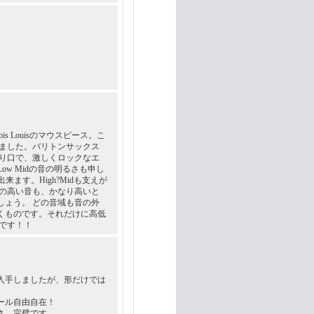
 Louisのマウスピース。こ
りました。バリトンサックス
切り口で、激しくロックなエ
w Midの音の明るさも申し
ます。High?Midも支えが
域の高い音も、かなり高いと
しょう。 どの音域も音の外
くものです。それだけに高低
です！！
入手しましたが、形だけでは
ール自由自在！
さ…完璧です。