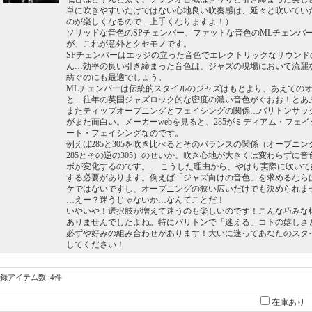
単に吹きやすいだけではない心地良い吹奏感は、延々と吹いてい
のが楽しくなるので…上手くなりますよ！）
ソリッドな音色のSPチェンバー、ファットな音色のMLチェンバ
が、これが意外とクセモノです。
SPチェンバーはエッジの立った音色でエレクトリックなサウン
ん…効率の良い引き締まった音色は、ジャズの現場において流麗
紡ぐのにも最適でしょう。
MLチェンバーは伝統的スタイルのジャズはもとより、あえての
と…往年の英国ジャズロック的な密度の濃い音色がぐおお！とあ
またティップオープニングとフェイシングの関係…バリトンサックス
がまた面白い。メーカーwebを見ると、285がミディアム・フェイ
ート・フェイシングなのです。
例えば285と305を吹き比べるとそのバランスの関係（オープニ
285とその逆の305）のせいか、吹き心地が大きくは変わらずに
ボが変化するのです。 …こうした理由から、やはり実際に吹い
する必要があります。例えば「ジャズ向けの音色」を求めるなら
ケではないですし、オープニングの狭い広いだけでも決められま
…えー？迷うじゃないか…なんてことだ！
いやいや！選択肢が増えて迷うのも楽しいのです！こんな巧みな
ありませんでしたよね。特にバリトンで「迷える」コトの嬉しさ
必ずや好みの組み合わせがあります！大いに迷ってあなたのスタ
してください！
録アイテム数
:
4件
在庫あり