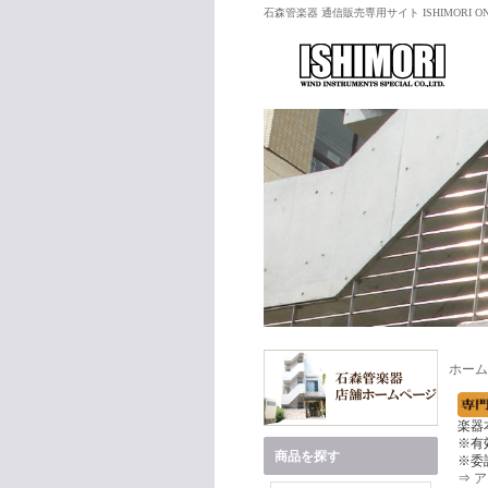
石森管楽器 通信販売専用サイト ISHIMORI ON
ホーム
楽器
※有
商品を探す
※委
⇒
ア