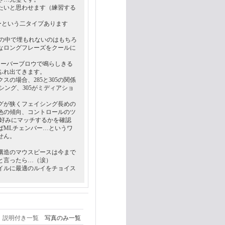
たいと思わせます（練習する
ーという二タイプあります
ドの中で埋もれないのはもちろ
なロングフレーズをクールに
オーバーブロウで鳴らしきる
ふれ出てきます。
の場合、285と305の関係
シング、305がミディアショ
ングが狭くフェイシング長めの
音色の傾向、コントロールのツ
て好みにマッチするかを確認
ばMLチェンバー…というワ
せん。
構造のマウスピースは今まで
と言ったら…（涙）
イルに最適のルイをチョイス
説明付き一覧
写真のみ一覧