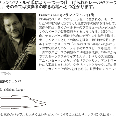
フランソワ・ルイ氏により一つ一つ仕上げられたレールやテー
く、その全ては演奏者の吹き心地へとつながります。
Francois Louis(フランソワ・ルイ) 氏
1954年にベルギーのブリュッセルに生まれる。モータ
した5年間のあいだに培った流体力学の経験を活かして
製作を開始。多くのベルギーのプロミュージシャン達
マウスピースの製作依頼をするようになる。1980年に
作。チェンバーの構造を独自にデザインし特許を取得。1
者、リペアマンとしての地位を確立。1984年の2月に
ルイスオーケストラの「20Years at the Village Van
ゲの木で出来たハンドメイドのマウスピースを使用。19
ーのマウスピースの鋳型を作り特許を取得。1997年から
でマスタークラスをマイアミ大学、シベリウス音楽院
アム・パターソン大学、イタリアのトリノ、アントワ
外にも工場を立ち上げ、クラリネットとサックス用の新
ト・リガチャー”の製作をはじめる。世界中のミュージ
人である。
2種類のチェンバー
L
（Midium-Large）
少し浅めのバッフルと大きく太いチェンバーにすることにより、レスポンスは良く、