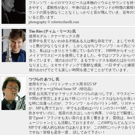
フランソワ・ルイのマウスピースは本物のソウルとサウンドを持
きやすく、柔軟性があり、中身の詰まったサウンドが特徴の素晴
ウンドの質を損なうことなくしっかりと音が飛んでいき、近年の
いると思います。
photography © robertocifarelli.com
Tim Ries (ティム・リース) 氏
使用モデル：テナーサックス用
世界中を見てもいわゆる才能ある人は稀な存在です。 ましてや
っと数が少なくなります。 しかしながらフランソワ・ルイ氏に
ると、私ははっきりとそう感じているのです。 1989年からすっ
メイドマウスピースを使用してきました。今ではソプラノからバ
持っています。 彼のおかげで、まるでサックスを始めたばかり
なりました。エキサイティングで新鮮な感覚、一日 中ずっと練
彼のおかげでとても楽しい時間を過ごすことができています。
つづらの あつし 氏
使用モデル：バリトンサックス用 B325 SP
※リガチャーはWood Stone SP（特注品）
皆様 お元気ですか？サックスのつづらのあつしです。マウスピース
マ問わず苦労しますよね？特 にバリトンサックスはなかなか良い
な時に出逢ったのが、フランソワ・ルイのバリトンMP。リガチャ
が、MPも秀でており、中でもお奨めはバリトンのラバーMP。と
吹きやすい のに、低音の太さはしっかり肉厚。ソロなどで駆使
音でgood！フラジオも太い音のまま良く響きま す。普段は、liv
ュージシャンとしも活動しておりますが、このMPならどんなジャ
MPです♪個人的な好みではありますが、このMPにバッチリ合う
ですね！皆様も是非一度 、試してみて下さい！