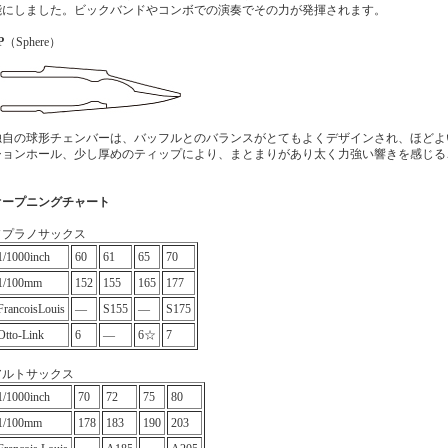
能にしました。ビックバンドやコンボでの演奏でその力が発揮されます。
P
（Sphere）
独自の球形チェンバーは、バッフルとのバランスがとてもよくデザインされ、ほどよ
ションホール、少し厚めのティップにより、まとまりがあり太く力強い響きを感じる
オープニングチャート
ソプラノサックス
1/1000inch
60
61
65
70
1/100mm
152
155
165
177
FrancoisLouis
―
S155
―
S175
Otto-Link
6
―
6☆
7
アルトサックス
1/1000inch
70
72
75
80
1/100mm
178
183
190
203