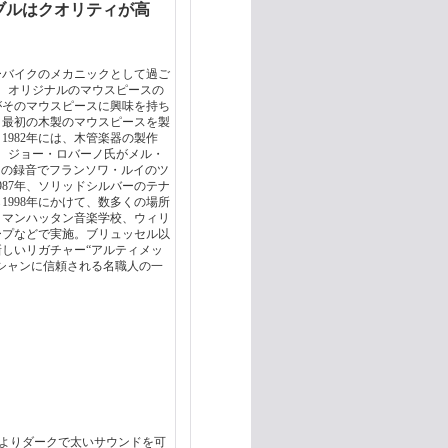
ブルはクオリティが高
ーバイクのメカニックとして過ご
、オリジナルのマウスピースの
がそのマウスピースに興味を持ち
、最初の木製のマウスピースを製
982年には、木管楽器の製作
は、ジョー・ロバーノ氏がメル・
guard 」の録音でフランソワ・ルイのツ
87年、ソリッドシルバーのテナ
1998年にかけて、数多くの場所
、マンハッタン音楽学校、ウィリ
ープなどで実施。ブリュッセル以
しいリガチャー“アルティメッ
シャンに信頼される名職人の一
よりダークで太いサウンドを可