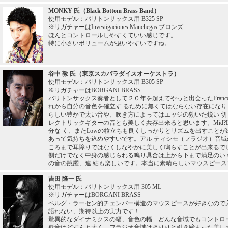
MONKY 氏（Black Bottom Brass Band）
使用モデル：バリトンサックス用 B325 SP
※リガチャーはInvestigaciones Manchegas ブロンズ
ほんとコントロールしやすくていい感じです。
特に小さいボリュームが扱いやすいですね。
谷中 敦 氏（東京スカパラダイスオーケストラ）
使用モデル：バリトンサックス用 B305 SP
※リガチャーはBORGANI BRASS
バリトンサックス奏者として２０年を超えてやっと出会ったFrancois
れから自分の音色を確立す るために無くてはならない存在にな
らしい豊かで太い音や、吹き方によってはエッジの効いた鋭い 
レクトリックギターの音とも美しく共存出来ると思います。Mid?Lo
分な く、またLowの粒立ちも良くしっかりとリズムを出すことが出来
あって気持ちを込めやすいです。アル ティシモ（フラジオ）音
ころまで耳障りではなくしなやかに美しく鳴らすことが出来るで
側だけでなく中身の感じられる鳴り具合は上から下まで満足のい
の音の跳躍、連 結も楽しいです。本当に素晴らしいマウスピース
吉田 隆一 氏
使用モデル：バリトンサックス用 305 ML
※リガチャーはBORGANI BRASS
ベルグ・ラーセン的チェンバー構造のマウスピースが好きなので
語れない、期待以上の実力です！
驚異的なダイナミクスの幅、音色の幅…どんな音域でもコントロ
低音はどすんと太く、フラジオ音域はきりりと引き締まった美し