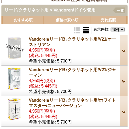
リード/クラリネット用 > Vandoren/ドイツ管用
一覧
おすすめ順
価格の安い順
売れ筋順
表示件数
:
Vandoren/リードB♭クラリネット用/V21/オー
ストリアン
4,950円
(税別)
(税込
:
5,445円)
希望小売価格
:
5,700円
Vandoren/リードB♭クラリネット用/V21/ジャ
ーマン
4,950円
(税別)
(税込
:
5,445円)
希望小売価格
:
5,700円
Vandoren/リードB♭クラリネット用/ホワイト
マスター/ニューバージョン
4,950円
(税別)
(税込
:
5,445円)
希望小売価格
:
5,700円