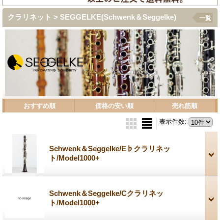
クラリネット > SEGGELKE(Schwenk＆Seggelke)
一覧
おすすめ順
価格の安い順
売れ筋順
表示件数
:
Schwenk＆Seggelke/E♭クラリネッ
ト/Model1000+
Schwenk＆Seggelke/Cクラリネッ
ト/Model1000+