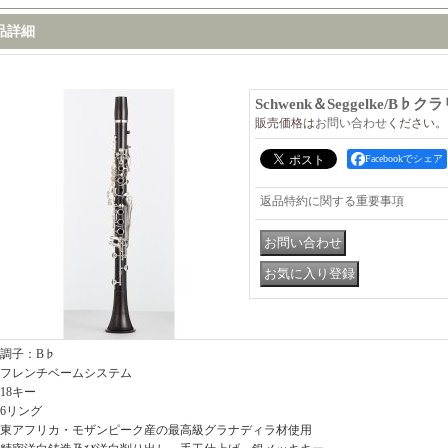
品詳細
Schwenk＆Seggelke/B♭ク
販売価格は
お問い合わせ
ください。
Facebookでシェア
返品特約に関する重要事項
調子：B♭
フレンチベームシステム
18キー
6リング
東アフリカ・モザンピーク産の最高級グラナディラ材使用