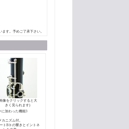
います。予めご了承下さい。
(画像をクリックすると大
きく見られます)
00+に加わった機能3
メカニズム付。
ートB♭の響きとイントネ