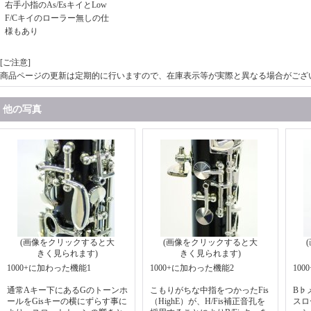
右手小指のAs/EsキイとLow
F/Cキイのローラー無しの仕
様もあり
[ご注意]
商品ページの更新は定期的に行いますので、在庫表示等が実際と異なる場合がござ
他の写真
(画像をクリックすると大
(画像をクリックすると大
きく見られます)
きく見られます)
1000+に加わった機能1
1000+に加わった機能2
10
通常Aキー下にあるGのトーンホ
こもりがちな中指をつかったFis
B♭
ールをGisキーの横にずらす事に
（HighE）が、H/Fis補正音孔を
スロ