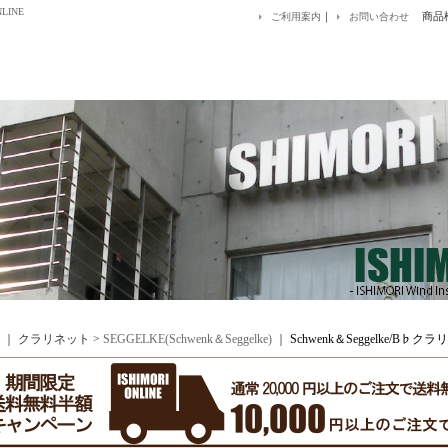
LINE
｜
商品
ご利用案内
お問い合わせ
｜ クラリネット >
SEGGELKE(Schwenk＆Seggelke)
｜
Schwenk＆Seggelke/B♭クラ