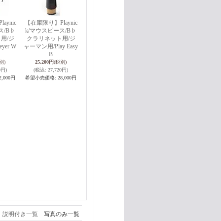
ynic
【在庫限り】Playnic
ス/B♭
k/マウスピース/B♭
用/ジ
クラリネット用/ジ
er W
ャーマン用/Play Easy
B
別)
25,200円
(税別)
0円)
(税込
:
27,720円)
2,000円
希望小売価格
:
28,000円
説明付き一覧
写真のみ一覧