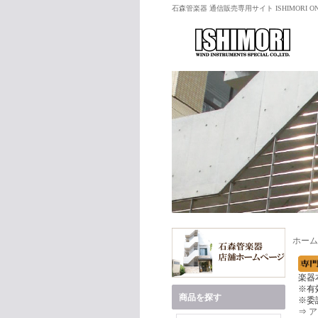
石森管楽器 通信販売専用サイト ISHIMORI ON
ホーム
楽器
※有
商品を探す
※委
⇒
ア