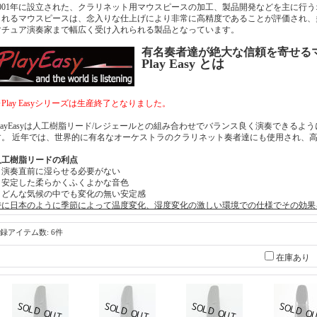
2001年に設立された、クラリネット用マウスピースの加工、製品開発などを主に行う
されるマウスピースは、念入りな仕上げにより非常に高精度であることが評価され、
マチュア演奏家まで幅広く受け入れられる製品となっています。
有名奏者達が絶大な信頼を寄せる
Play Easy とは
Play Easyシリーズは生産終了となりました。
PlayEasyは人工樹脂リード/レジェールとの組み合わせでバランス良く演奏できる
す。 近年では、世界的に有名なオーケストラのクラリネット奏者達にも使用され、
人工樹脂リードの利点
・演奏直前に湿らせる必要がない
・安定した柔らかくふくよかな音色
・どんな気候の中でも変化の無い安定感
特に日本のように季節によって温度変化、湿度変化の激しい環境での仕様でその効果
録アイテム数
:
6件
在庫あり