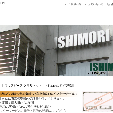
LINE
｜
商品
ご利用案内
お問い合わせ
｜
マウスピース/クラリネット用 > Playnick/ドイツ管用
本体には石森管楽器の保証書が付いております。
効期限：購入日から1年間
託品(お客様からのお預かり楽器)は除く
フターサービス、修理・調整の詳細はこちらから