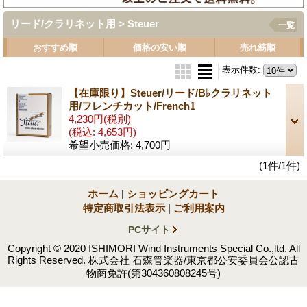
リード/クラリネット用 > Steuer
一覧
おすすめ順
価格の安い順
売れ筋順
表示件数
:
【在庫限り】Steuer/リード/B♭クラリネット
用/フレンチカット/French1
4,230円
(税別)
(税込
:
4,653円)
希望小売価格
:
4,700円
(1件/1件)
ホーム
|
ショッピングカート
特定商取引法表示
|
ご利用案内
PCサイト
Copyright © 2020 ISHIMORI Wind Instruments Special Co.,ltd. All
Rights Reserved. 株式会社 石森管楽器/東京都公安委員会公認古
物商免許(第304360808245号)