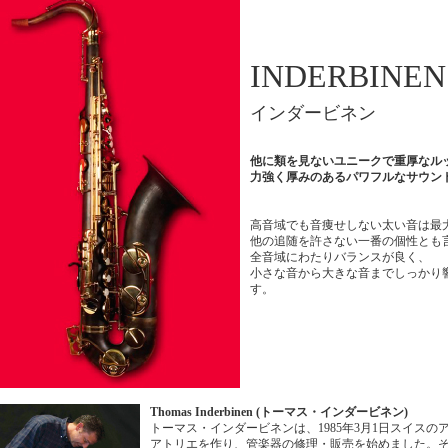
INDERBINEN
インダービネン
他に類を見ないユニークで重厚なル
力強く厚みのあるパワフルなサウン
高音域でも音痩せしない太い音は最
他の追随を許さない一番の個性とも
全音域にわたりバランスが良く、
小さな音から大きな音までしっかり
す。
Thomas Inderbinen (トーマス・インダービネン)
トーマス・インダービネンは、1985年3月1日スイス
アトリエを作り、管楽器の修理・販売を始めました。