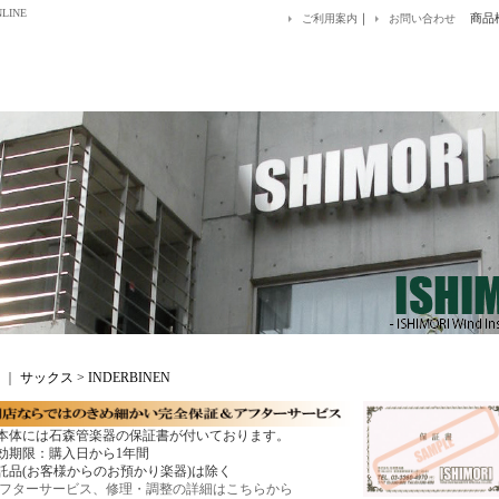
LINE
｜
商品
ご利用案内
お問い合わせ
｜
サックス > INDERBINEN
本体には石森管楽器の保証書が付いております。
効期限：購入日から1年間
託品(お客様からのお預かり楽器)は除く
フターサービス、修理・調整の詳細はこちらから