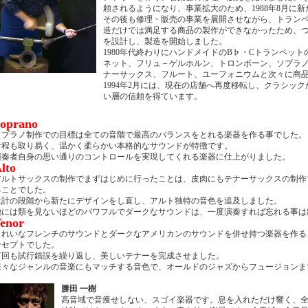
頼されるようになり、事業拡大のため、1988年8月に
その後も修理・販売の事業を展開させながら、トラン
造だけでは満足する商品の製作ができなかったため、
を設計し、製造を開始しました。
1980年代終わりにハンドメイドのB♭・Cトランペッ
ネット、フリュ－ゲルホルン、トロンボーン、ソプラ
ナーサックス、フルート、ユーフォニウムと次々に商
1994年2月には、現在の店舗へ再度移転し、クラシッ
い層の信頼を得ています。
oprano
ソプラノ制作での目標は全ての音階で最高のバランスをとれる楽器を作る事でした。
音程も取り易く、温かく柔らかい本格的なサウンドが特徴です。
演奏者自身の思い通りのコントロールを実現してくれる楽器に仕上がりました。
lto
アルトサックスの制作でまずはじめに行ったことは、皮肉にもテナーサックスの制作
ることでした。
設計の段階から新たにデザインをし直し、アルト独特の音色を追及しました。
他には類を見ないほどのパワフルでダークなサウンドは、一度演奏すれば忘れる事は
enor
きれいなフレンチのサウンドとダークなアメリカンのサウンドを併せ持つ楽器を作る
ンセプトでした。
何回も試行錯誤を繰り返し、美しいテナーを完成させました。
様々なジャンルの音楽にもマッチする音色で、オールドのジャズからフュージョンま
勝田 一樹
高音域で音痩せしない、スゴイ楽器です。息を入れただけ響く、