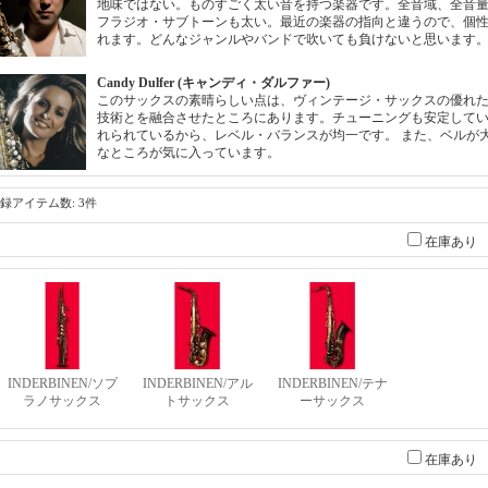
地味ではない。ものすごく太い音を持つ楽器です。全音域、全音
フラジオ・サブトーンも太い。最近の楽器の指向と違うので、個
れます。どんなジャンルやバンドで吹いても負けないと思います
Candy Dulfer (キャンディ・ダルファー)
このサックスの素晴らしい点は、ヴィンテージ・サックスの優れ
技術とを融合させたところにあります。チューニングも安定して
れられているから、レベル・バランスが均一です。 また、ベルが
なところが気に入っています。
録アイテム数
:
3件
在庫あり
INDERBINEN/ソプ
INDERBINEN/アル
INDERBINEN/テナ
ラノサックス
トサックス
ーサックス
在庫あり