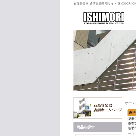
石森管楽器 通信販売専用サイト ISHIMORI ON
ホーム
楽器
※有
商品を探す
※委
⇒
ア