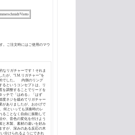
chmidt/Viotto
す。ご注文時にはご使用のマウ
ー)”は画期的なリガチャーです！それま
が、“I.M.リガチャー”を
的でした。 内側のリング
するというコンセプトは、リ
置を調整することでリードを
タッチで「はめる」「はず
都度ネジを緩めてリガチャー
業がありましたが、おかげで
、何といっても演奏時のレ
れることなく自由に振動して
法や、音色の変化を付けよう
製と木製、素材の違いを好み
ますが、深みのある反応の木
使い分けられるようにできれ