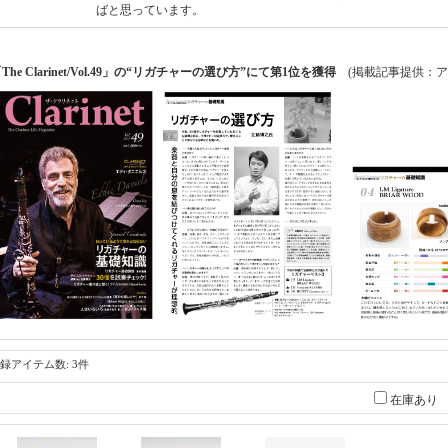
ばと思っています。
The Clarinet/Vol.49」の“リガチャーの選び方”にて第1位を獲得
(掲載記事提供：ア
録アイテム数
:
3件
在庫あり