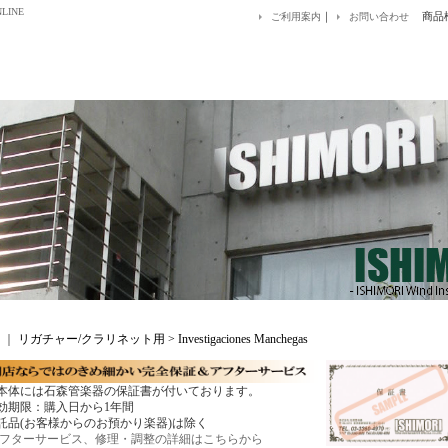
LINE
｜
商品
ご利用案内
お問い合わせ
｜
リガチャー/クラリネット用 > Investigaciones Manchegas
本体には石森管楽器の保証書が付いております。
効期限：購入日から1年間
託品(お客様からのお預かり楽器)は除く
フターサービス、修理・調整の詳細はこちらから