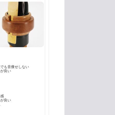
域でも音痩せしない
ちが良い
奏感
ちが良い
色