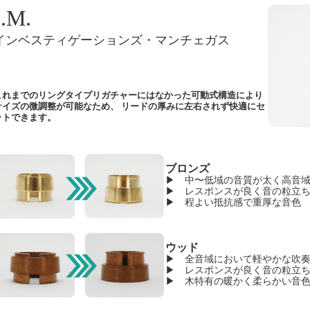
I.M.
インベスティゲーションズ・マンチェガス
これまでのリングタイプリガチャーにはなかった可動式構造により
サイズの微調整が可能なため、 リードの厚みに左右されず快適にセ
ットできます。
ブロンズ
▶ 中〜低域の音質が太く高音
▶ レスポンスが良く音の粒立
▶ 程よい抵抗感で重厚な音色
ウッド
▶ 全音域において軽やかな吹
▶ レスポンスが良く音の粒立
▶ 木特有の暖かく柔らかい音