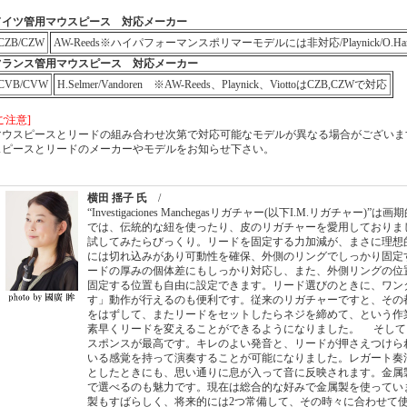
ドイツ管用マウスピース 対応メーカー
CZB/CZW
AW-Reeds※ハイパフォーマンスポリマーモデルには非対応/Playnick/O.Hammers
フランス管用マウスピース 対応メーカー
CVB/CVW
H.Selmer/Vandoren ※AW-Reeds、Playnick、ViottoはCZB,CZWで対応
ご注意]
マウスピースとリードの組み合わせ次第で対応可能なモデルが異なる場合がございま
スピースとリードのメーカーやモデルをお知らせ下さい。
横田 揺子 氏
/
“Investigaciones Manchegasリガチャー(以下I.M.リガチャ
では、伝統的な紐を使ったり、皮のリガチャーを愛用しておりました
試してみたらびっくり。リードを固定する力加減が、まさに理想
には切れ込みがあり可動性を確保、外側のリングでしっかり固定
ードの厚みの個体差にもしっかり対応し、また、外側リングの位
固定する位置も自由に設定できます。リード選びのときに、ワン
す」動作が行えるのも便利です。従来のリガチャーですと、その
をはずして、またリードをセットしたらネジを締めて、という作
素早くリードを変えることができるようになりました。 そして
スポンスが最高です。キレのよい発音と、リードが押さえつけら
いる感覚を持って演奏することが可能になりました。レガート奏
としたときにも、思い通りに息が入って音に反映されます。金属
で選べるのも魅力です。現在は総合的な好みで金属製を使ってい
製もすばらしく、将来的には2つ常備して、その時々に合わせて