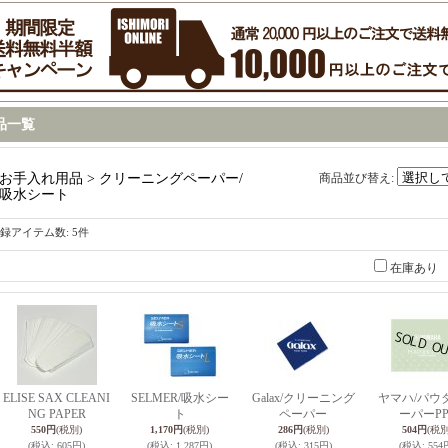
品一覧
お手入れ用品 > クリーニングペーパー/
商品並び替え
:
吸水シート
録アイテム数
:
5件
在庫あり
ELISE SAX CLEANI
SELMER/吸水シー
Galax/クリーニング
ヤマハ/パウ
NG PAPER
ト
ペーパー
ーパーPP
550円
(税別)
1,170円
(税別)
286円
(税別)
504円
(税別
(税込
:
605円)
(税込
:
1,287円)
(税込
:
315円)
(税込
:
554