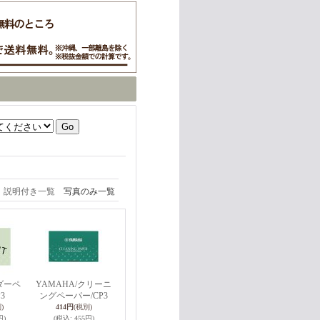
説明付き一覧
写真のみ一覧
ダーペ
YAMAHA/クリーニ
3
ングペーパー/CP3
)
414円
(税別)
円)
(税込
:
455円)