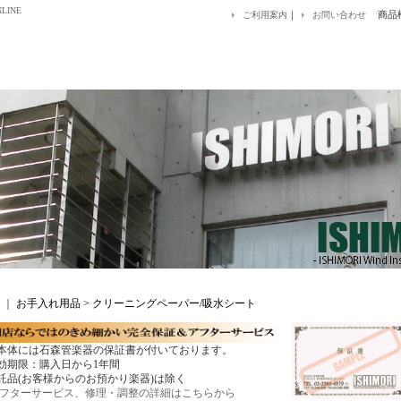
LINE
｜
商品
ご利用案内
お問い合わせ
｜
お手入れ用品 > クリーニングペーパー/吸水シート
本体には石森管楽器の保証書が付いております。
効期限：購入日から1年間
託品(お客様からのお預かり楽器)は除く
フターサービス、修理・調整の詳細はこちらから