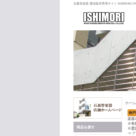
石森管楽器 通信販売専用サイト ISHIMORI ON
ホーム
楽器
※有
商品を探す
※委
⇒
ア