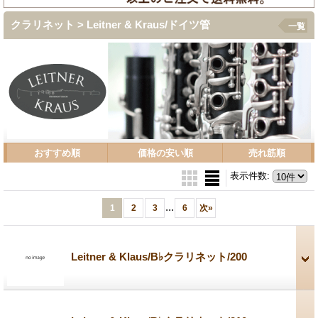
クラリネット > Leitner & Kraus/ドイツ管
一覧
おすすめ順
価格の安い順
売れ筋順
表示件数
:
...
1
2
3
6
次
»
Leitner & Klaus/B♭クラリネット/200