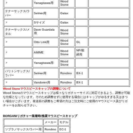
Wood
〃
Yanagisawa用
Stone
テナーサックス/ラ
Selmer用
Galax
バー
〃
Sサイズ
Galax
テナーサックス/メ
Dave Guardala
Wood
用
Stone
タル
Wood
〃
Otto Link用
GL
Stone
NP/順
Wood
〃
AMIME
Stone
締用
Wood
〃
Yanagisawa用
Stone
バリトンサックス/
Selmer用
Rondino
BX-1
ラバー
〃
Vandoren用
Rondino
BX-1
Wood Stoneマウスピースキャップの調整について
Wood Stoneのマウスピースキャップは様々なリガチャーサイズに対応できるよう、調整が可能
な仕様となっています。そのため調整せずに使用する場合にはキャップがゆるすぎる又はきつ
い場合がございます。発送前の調整をご希望の方はご注文時にご使用のマウスピース及びリガ
チャーをお知らせ下さい。
BORGANIリガチャー装着時/推奨マウスピースキャップ
メーカー
モデル
ソプラノサックス/ラバー用
Rondino
EC-1