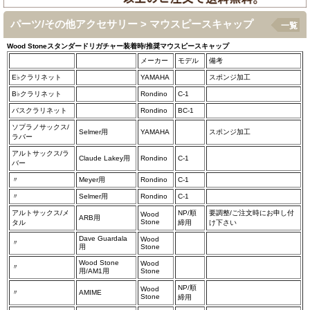
パーツ/その他アクセサリー > マウスピースキャップ
一覧
Wood Stoneスタンダードリガチャー装着時/推奨マウスピースキャップ
メーカー
モデル
備考
E♭クラリネット
YAMAHA
スポンジ加工
B♭クラリネット
Rondino
C-1
バスクラリネット
Rondino
BC-1
ソプラノサックス/
Selmer用
YAMAHA
スポンジ加工
ラバー
アルトサックス/ラ
Claude Lakey用
Rondino
C-1
バー
〃
Meyer用
Rondino
C-1
〃
Selmer用
Rondino
C-1
アルトサックス/メ
NP/順
要調整/ご注文時にお申し付
Wood
ARB用
Stone
タル
締用
け下さい
Dave Guardala
Wood
〃
用
Stone
Wood Stone
Wood
〃
用/AM1用
Stone
NP/順
Wood
〃
AMIME
Stone
締用