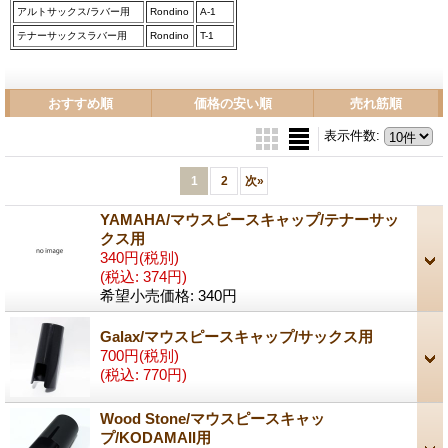
アルトサックス/ラバー用
Rondino
A-1
テナーサックスラバー用
Rondino
T-1
おすすめ順
価格の安い順
売れ筋順
表示件数
:
1
2
次
»
YAMAHA/マウスピースキャップ/テナーサッ
クス用
340円
(税別)
(税込
:
374円)
希望小売価格
:
340円
Galax/マウスピースキャップ/サックス用
700円
(税別)
(税込
:
770円)
Wood Stone/マウスピースキャッ
プ/KODAMAII用