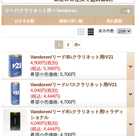
リード/クラリネット用 > Vandoren
一覧
おすすめ順
価格の安い順
売れ筋順
表示件数
:
1
2
次
»
Vandoren/リード/B♭クラリネット用/V21
4,900円
(税別)
(税込
:
5,390円)
希望小売価格
:
5,700円
Vandoren/リード/バスクラリネット用/V21
4,040円
(税別)
(税込
:
4,444円)
希望小売価格
:
4,700円
Vandoren/リード/E♭クラリネット用/トラディ
ショナル
4,040円
(税別)
(税込
:
4,444円)
希望小売価格
:
4,700円