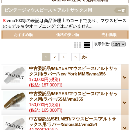
ビンテージマウスピース > アルトサックス用
一覧
※
vma100等の表記は商品管理上のコードであり、マウスピース
のモデル名やオープニングではございません。
おすすめ順
価格の安い順
売れ筋順
表示件数
:
...
1
2
3
5
次
»
中古委託品/MEYER/マウスピース/アルトサッ
クス用/ラバー/New York MM/5/vma356
170,000円
(税別)
(税込
:
187,000円)
中古委託品/MEYER/マウスピース/アルトサッ
クス用/ラバー/5SM/vma355
150,000円
(税別)
(税込
:
165,000円)
中古委託品/SELMER/マウスピース/アルトサ
ックス用/ラバー/Soloist/D/vma354
48,000円
(税別)