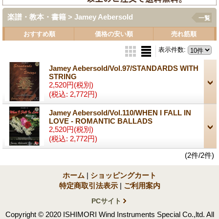
楽譜・教本・書籍 > Jamey Aebersold
一覧
おすすめ順
価格の安い順
売れ筋順
表示件数
:
Jamey Aebersold/Vol.97/STANDARDS WITH
STRING
2,520円
(税別)
(税込
:
2,772円)
Jamey Aebersold/Vol.110/WHEN I FALL IN
LOVE - ROMANTIC BALLADS
2,520円
(税別)
(税込
:
2,772円)
(2件/2件)
ホーム
|
ショッピングカート
特定商取引法表示
|
ご利用案内
PCサイト
Copyright © 2020 ISHIMORI Wind Instruments Special Co.,ltd. All