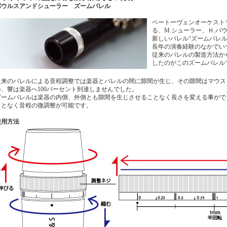
パウルスアンドシューラー ズームバレル
ベートーヴェンオーケスト
る、M.シューラー、Ｈ.パ
新しいバレル“ズームバレル
長年の演奏経験のなかでい
従来のバレルの製造方法か
したのがこのズームバレル
従来のバレルによる音程調整では楽器とバレルの間に隙間が生じ、その隙間はマウス
い、響は楽器へ100パーセント到達しませんでした。
ズームバレルは楽器の内側、外側とも隙間を生じさせることなく長さを変える事がで
ことなく音程の微調整が可能です。
使用方法