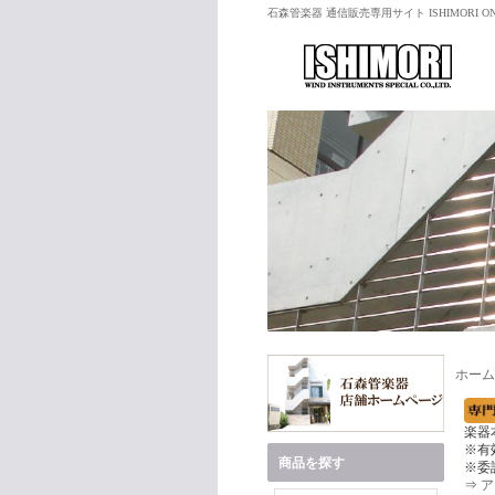
石森管楽器 通信販売専用サイト ISHIMORI ON
ホーム
楽器
※有
商品を探す
※委
⇒
ア