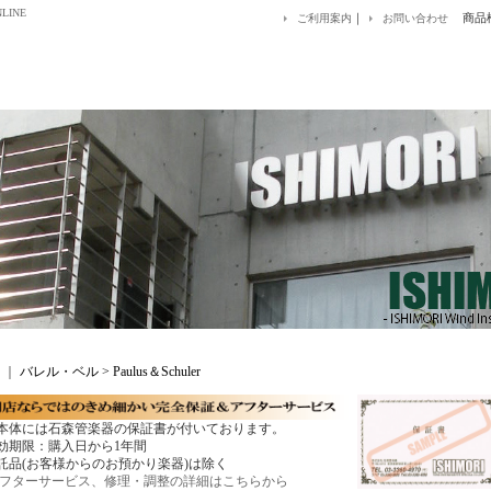
LINE
｜
商品
ご利用案内
お問い合わせ
｜
バレル・ベル > Paulus＆Schuler
本体には石森管楽器の保証書が付いております。
効期限：購入日から1年間
託品(お客様からのお預かり楽器)は除く
フターサービス、修理・調整の詳細はこちらから