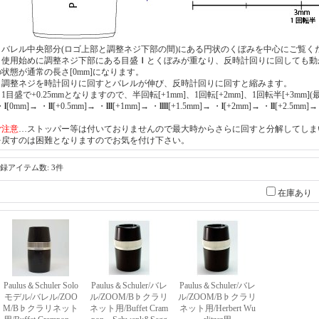
・バレル中央部分(ロゴ上部と調整ネジ下部の間)にある円状のくぼみを中心にご覧く
・使用始めに調整ネジ下部にある目盛
ｌ
とくぼみが重なり、反時計回りに回しても動
の状態が通常の長さ[0mm]になります。
・調整ネジを時計回りに回すとバレルが伸び、反時計回りに回すと縮みます。
1目盛で+0.25mmとなりますので、半回転[+1mm]、1回転[+2mm]、1回転半[+3mm]
・
l
[0mm]→ ・
ll
[+0.5mm]→ ・
lll
[+1mm]→ ・
llll
[+1.5mm]→ ・
l
[+2mm]→ ・
ll
[+2.5mm]→
ご注意
…ストッパー等は付いておりませんので最大時からさらに回すと分解してしま
を戻すのは困難となりますのでお気を付け下さい。
録アイテム数
:
3件
在庫あり
Paulus＆Schuler Solo
Paulus＆Schuler/バレ
Paulus＆Schuler/バレ
モデル/バレル/ZOO
ル/ZOOM/B♭クラリ
ル/ZOOM/B♭クラリ
M/B♭クラリネット
ネット用/Buffet Cram
ネット用/Herbert Wu