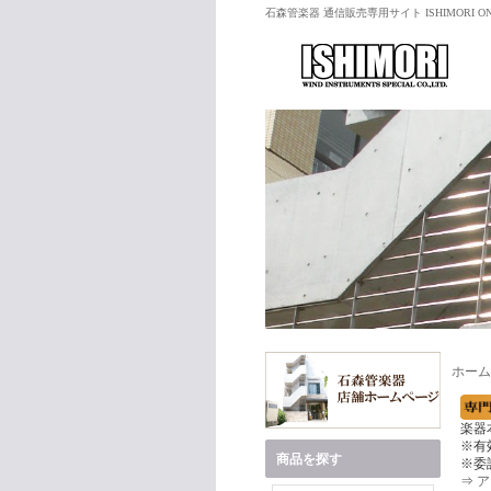
石森管楽器 通信販売専用サイト ISHIMORI ON
ホーム
楽器
※有
商品を探す
※委
⇒
ア