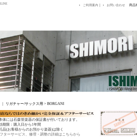
LINE
｜
商品
ご利用案内
お問い合わせ
｜
リガチャー/サックス用 > BORGANI
本体には石森管楽器の保証書が付いております。
効期限：購入日から1年間
託品(お客様からのお預かり楽器)は除く
フターサービス、修理・調整の詳細はこちらから