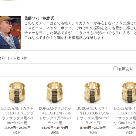
佐藤“ハチ”恭彦 氏
このリガチャーはとても軽く、リガチャーが存在しないように感じな
ウスピース、ネック、ボディ。それぞれの振動をとても豊かに感じら
チャーを元にした製品ですが、こういうものがいつでも手に入るこ
これなんですか？と聞かれる優越感も保証します。
録アイテム数
:
4件
在庫あり
BORGANI/リガチャ
BORGANI/リガチャ
BORGANI/リガチャ
BORGANI/
ー/FLEXITONE/ソプ
ー/FLEXITONE/アル
ー/FLEXITONE/アル
ー/FLEXITO
ラノサックス用/Sel
トサックス用/Meyer
トサックス用/Selmer
ーサックス用/S
merラバー用
ラバー用
ラバー用
r、Otto Lin
18,000円～29,700円
18,000円～29,700円
18,000円～29,700円
18,000円～29
(税別)
(税別)
(税別)
(税別)