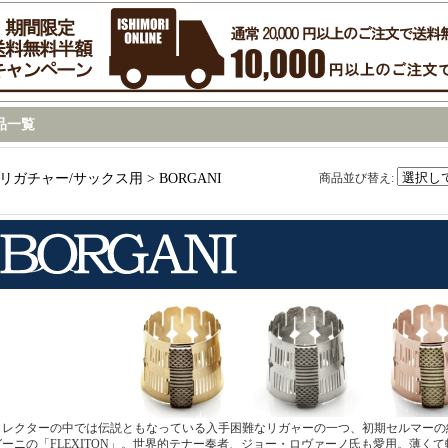
品一覧
リガチャー/サックス用 > BORGANI
商品並び替え
:
コレクターの中では伝説ともなっている入手困難なリガャーの一つ、初期セルマーの
ガーニの「FLEXITON」。世界的テナー奏者、ジョー・ロヴァーノ氏も愛用。薄く