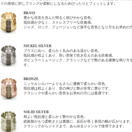
ードの形状に対してリングが柔軟にしなるためぴったりとフィットします。
BRASS
豊かな倍音を含んだ明るく煌びやかな音色。
抵抗感が少なく、ストレスフリーな吹奏感。
ジャズ、ロック、フュージョンなど派手な音色となり方をお求めの
NICKEL SILVER
ブラスに比べ、柔らかく丸みのある温かい音色。
抵抗感が程よくあり、良い意味で吹き応えのある吹奏感。
ポピュラーミュージック、クラシックなどで艶のある優雅な鳴り方
す。
BRONZE
ニッケルシルバーよりもさらに優雅で柔らかい音色。
抵抗感は程よくあり、音の伸びと艶が非常に豊かです。
クラシックや柔らかい音色をお求めの方には最適です。
SOLID SILVER
程よい抵抗感と柔らかく艶やかな音色。
総銀製がもつ柔軟さとは裏腹に、反応が良く表現の幅が広がります
クラシックからジャズまで、あらゆるジャンルで使用できます。