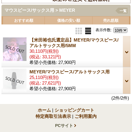
マウスピース/サックス用 > MEYER
一覧
おすすめ順
価格の安い順
売れ筋順
表示件数
:
【米田裕也氏選定品】MEYER/マウスピース/
アルトサックス用/5MM
30,110円
(税別)
(税込
:
33,121円)
希望小売価格
:
27,900円
MEYER/マウスピース/アルトサックス用
25,110円
(税別)
(税込
:
27,621円)
希望小売価格
:
27,900円
(2件/2件)
ホーム
|
ショッピングカート
特定商取引法表示
|
ご利用案内
PCサイト