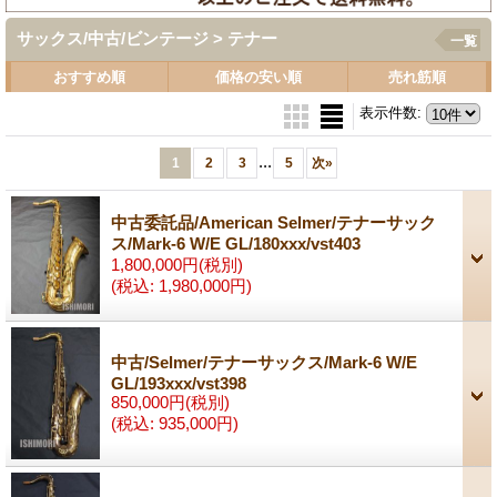
サックス/中古/ビンテージ > テナー
一覧
おすすめ順
価格の安い順
売れ筋順
表示件数
:
...
1
2
3
5
次
»
中古委託品/American Selmer/テナーサック
ス/Mark-6 W/E GL/180xxx/vst403
1,800,000円
(税別)
(税込
:
1,980,000円)
中古/Selmer/テナーサックス/Mark-6 W/E
GL/193xxx/vst398
850,000円
(税別)
(税込
:
935,000円)