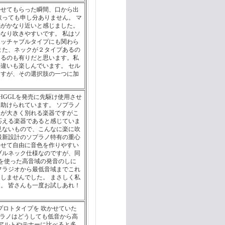
かせてもらった瞬間、口から出
取っても申し分ありません。 マ
感がかなり近いと感じました。
なり吹きやすいです。 私はソ
タッチャブルタイプにも関わら
また、ネックが２タイプあるの
けるのも有りだと思います。私
違いも楽しんでいます。 セル
ますが、その選択肢の一つに加
HGGLを発売に先駆け使用させ
助けられています。 ソプラノ
みが大きく別れる楽器ですがこ
に応える楽器であると感じていま
見ないもので、こんなに楽に吹
最新設計のソプラノ特有の重心
わせて自由に音色を作りやすい
ブルネック仕様なのですが、同
を使った高音域の発音のしに
フラジオから最低音域までこれ
しませんでした。 まさしく私
。 皆さんも一度お試しあれ！
プロトタイプを 吹かせていた
プラノはどうしても低音から高
アルトやテナーに比べると多