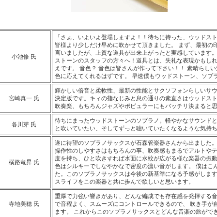
「さぁ、いよいよ登場しますよ！！待ちに待った、ウッドス
皆様より少しだけ早めに吹かせて頂きました。 まず、最初の
言いましたが、上質な道具が出来上がったと実感しています。
小池修 氏
ストーンのスタッフの方々へ！道具とは、失礼な表現かもし
えです。 音色？ 音色は皆さんが作って下さい！！ 素晴らし
色に応えてくれるはずです。 早速僕もウッドストーン、ソプ
輝かしい倍音と柔軟性、最新の性能とサクソフォンらしいサ
宮崎真一 氏
決定版です。キィの指なじみと息の通りの素直さはウッドス
吹奏楽、もちろんジャズやポピュラーにもバッチリ決まると
待ちにまったウッドストーンのソプラノ。軽やかなサウンドと
各川芽 氏
と吹いていたい、そしてずっと聴いていたくなるような気持
遂に待望のソプラノサックスが石森管楽器さんから出ました。
操作性のしやすさはもちろんの事、吹奏感もまるでアルトや
度を持ち、ひと吹きすれば水面に水紋が広がる様な楽器の振
横路竜昇 氏
色はシルキーでしなやかなで密度の濃い音がします。 僕はこ
た。このソプラノサックスは今後の新基準になる予感がしま
スライフをこの楽器と共に歩んで欲しいと思います。
重厚で力強い響きがあり、どんな編成でも存在感を発揮する音
寺地美穂 氏
で音程よく、スムーズにコントロールできるので、 吹き手が
ます。 これからこのソプラノサックスとどんな音楽の旅がで