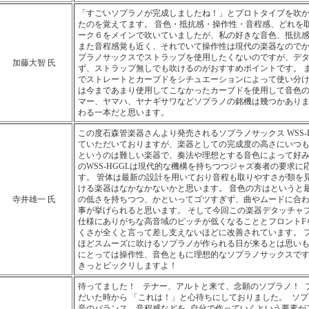
「すごいソプラノが完成しましたね！」とプロトタイプを吹
たのを覚えてます。 音色・抵抗感・操作性・音程感、どれを
ーク６をメインで吹いていましたが、私の好きな音色、抵抗
また音程感覚も近く、それでいて操作性は現代の楽器なのでか
プラノサックスでストラップを使用したくないのですが、デ
加藤大智 氏
ず、ストラップ無しでも吹けるのがおすすめポイントです。 
でストレートとカーブドをシチュエーションによって使い分
は今まであまり使用してこなかったカーブドを使用して音色の
マー、ヤマハ、ヤナギサワなどソプラノの銘機は幾つかあり
わる一本だと思います。
この度石森管楽器さんより発売されるソプラノサックス WSS-
ていただいておりますが、楽器としての完成度の高さにいつも
というのは難しい楽器で、奏法や理想とする音色によって好
のWSS-HGGLは現代的な機構を持ちつつジャズ奏者の要求
す。 管体は最新の設計を用いており音程も取りやすさが類を
ける楽器はなかなかないかと思います。 音色の方はというと
寺井雄一 氏
の低さを持ちつつ、かといってゴツすぎず、曲やムードに合
事が挙げられると思います。 そして今回この楽器デタッチャ
仕様にありがちな高音域のピッチが低くなることとフロントF
くさが全くと言って差し支えないほどに改善されています。 
ほどスムーズに吹けるソプラノが作られる日が来るとは思いも
にとっては操作性、音色ともに理想的なソプラノサックスです
きっとビックリしますよ！
待ってました！ テナー、アルトと来て、念願のソプラノ！ 
だいた時から 「これは！」と心待ちにしておりました。 ソ
音のバランス、音程感などを 自分で作っていくという要素が