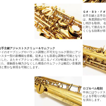
Ｇ＃・Ｂ♭・Ｆ＃
右手主鍵と左手主
は、角度調節が可
し特許を取得。 
に対して接点を大
くくなる効果が得
右手主鍵アジャストスクリュー＆サムフック
キイのオープニングやバランス調整に不可欠なコルク部分にアジ
ャスター型の新機能を搭載。従来よりも容易な調整が可能となり
ました。またキイアクション時に起こるノイズが軽減されます。
また、接触面を極力少なくした構造のサムフックは幅広い音量調
節と豊かな表現を可能にします。
ロゴ＆ベル彫刻
中央にはウッドス
による手彫りの彫
を演出します。