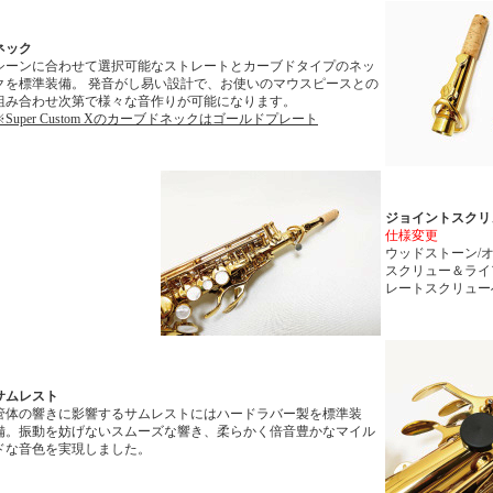
ネック
シーンに合わせて選択可能なストレートとカーブドタイプのネッ
クを標準装備。 発音がし易い設計で、お使いのマウスピースとの
組み合わせ次第で様々な音作りが可能になります。
※Super Custom Xのカーブドネックはゴールドプレート
ジョイントスクリ
仕様変更
ウッドストーン/
スクリュー＆ライ
レートスクリュー
サムレスト
管体の響きに影響するサムレストにはハードラバー製を標準装
備。振動を妨げないスムーズな響き、柔らかく倍音豊かなマイル
ドな音色を実現しました。