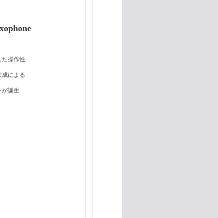
axophone
した操作性
大成による
ンが誕生