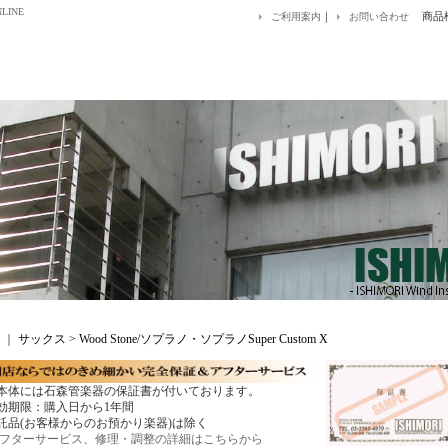
LINE
｜
商品
ご利用案内
お問い合わせ
｜
サックス > Wood Stone/ソプラノ・ソプラノSuper Custom X
本体には石森管楽器の保証書が付いております。
効期限：購入日から1年間
託品(お客様からのお預かり楽器)は除く
フターサービス、修理・調整の詳細はこちらから