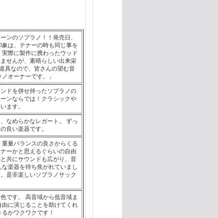
トーンのソプラノ！！発売日、
印象は、テナーの時も同じ事を
 実際に製作に携わったウッド
れませんが、素晴らしい出来栄
い道具なので、皆さんの望む音
ラノオーナーです。」
ウンドを併せ持ったソプラノの
トーンならでは！クラシックや
思います。
、なめらかなレガート。 ずっ
ちの良い楽器です。
 重量バランスの良さからくる
テナーかと思えるぐらいの自由
動と共にサウンドも広がり、音
んな楽器を待ち焦がれていまし
す。是非楽しいソプラノサック
色です。 高音域から低音域ま
自由に演じることを助けてくれ
きるかワクワクです！