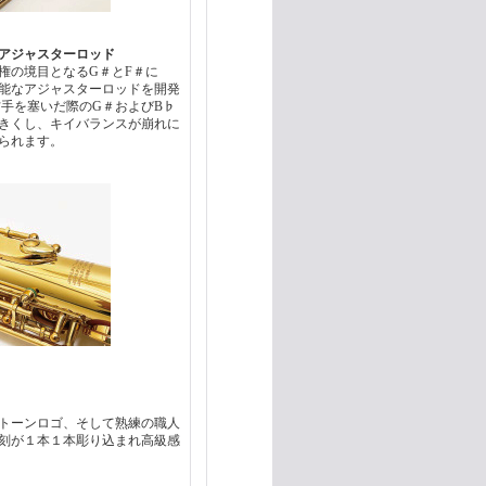
アジャスターロッド
権の境目となるG＃とF＃に
能なアジャスターロッドを開発
右手を塞いだ際のG＃およびB♭
きくし、キイバランスが崩れに
られます。
トーンロゴ、そして熟練の職人
刻が１本１本彫り込まれ高級感