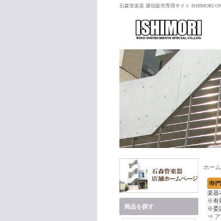
石森管楽器 通信販売専用サイト ISHIMORI ON
ホーム
楽器
※有
商品を探す
※委
⇒
ア