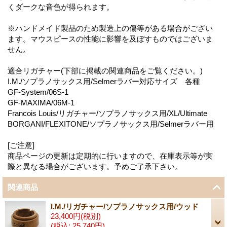
くダークな音色が得られます。
※ハンドメイド製品のため製造上の傷等がある場合がござい
ます。マウスピースの性能に影響を及ぼすものではございま
せん。
適合リガチャー(下部に掲載の関連商品をご覧ください。)
I.M./ソプラノサックス用/Selmerラバー対応サイズ 各種
GF-System/06S-1
GF-MAXIMA/06M-1
Francois Louis/リガチャー/ソプラノサックス用/XL/Ultimate
BORGANI/FLEXITONE/ソプラノサックス用/Selmerラバー用
[ご注意]
商品ページの更新は定期的に行いますので、在庫表示等が実
際と異なる場合がございます。予めご了承下さい。
関連商品
I.M./リガチャー/ソプラノサックス用/ウッド
23,400円
(税別)
(税込
:
25,740円)