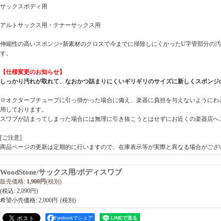
サックスボディ用
アルトサックス用・テナーサックス用
伸縮性の高いスポンジ+新素材のクロスで今までに掃除しにくかったU字管部分の
す。
【仕様変更のお知らせ】
しっかり汚れが取れて、なおかつ詰まりにくいギリギリのサイズに新しくスポンジ
※オクターブチューブに引っ掛かった場合に備え、楽器に負担を与えないようにわ
用しております。
スワブが詰まってしまった場合には無理に引き抜こうとはせずにお近くの楽器店へ
[ご注意]
商品ページの更新は定期的に行いますので、在庫表示等が実際と異なる場合がござ
WoodStone/サックス用/ボディスワブ
販売価格
:
1,900円
(税別)
(税込
:
2,090円
)
希望小売価格
:
2,000円
Facebookでシェア