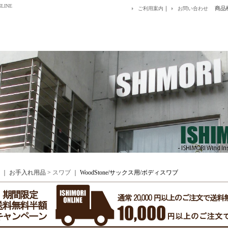
LINE
｜
商品
ご利用案内
お問い合わせ
｜ お手入れ用品 >
スワブ
｜
WoodStone/サックス用/ボディスワブ