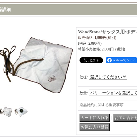
品詳細
WoodStone/サックス用/ボ
販売価格
:
1,900円
(税別)
(税込
:
2,090円
)
希望小売価格
:
2,000円
Facebookでシェア
仕様
:
数量
:
返品特約に関する重要事項
｜