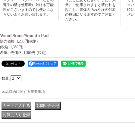
※クリーニングペーパーなどの
うにご注意ください。また、大
です
薄手の紙は使用時に破ける可能
量にご使用されますと液だれを
※パ
性がございますのでお使いにな
起こし、管体の汚れや埃の付着
時に
らないようお願い致します。
の原因になりますのでご注意く
ざい
ださい。
Wood Stone/Smooth Pad
販売価格
:
1,235円
(税別)
(税込
:
1,359円
)
希望小売価格
:
1,300円
Facebookでシェア
数量
:
返品特約に関する重要事項
｜