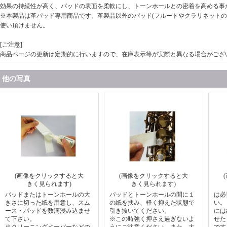
効果の持続性が高く、パッドの表面を柔軟にし、トーンホールとの密着を高める事
※本製品は革パッド専用商品です。革製品以外のパッド(フルートやクラリネットの
使い頂けません。
[ご注意]
商品ページの更新は定期的に行いますので、在庫表示等が実際と異なる場合がござ
他の写真
(画像をクリックすると大
(画像をクリックすると大
きく見られます)
きく見られます)
パッドまたはトーンホールの大
パッドとトーンホールの間に１
は必
きさに切った紙を用意し、スム
の紙を挟み、軽く抑えた状態で
い。
ース・パッドを数滴浸み込ませ
引き抜いてください。
には
て下さい。
※この時強く押さえ過ぎないよ
せた