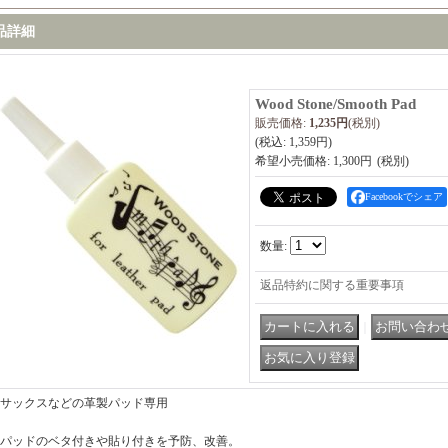
品詳細
Wood Stone/Smooth Pad
販売価格
:
1,235円
(税別)
(税込
:
1,359円
)
希望小売価格
:
1,300円
Facebookでシェア
数量
:
返品特約に関する重要事項
｜
サックスなどの革製パッド専用
パッドのベタ付きや貼り付きを予防、改善。