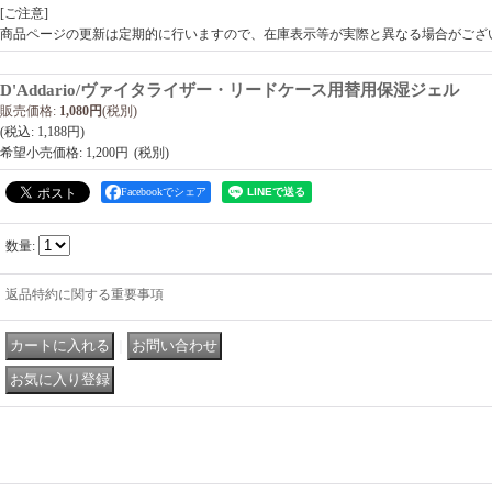
[ご注意]
商品ページの更新は定期的に行いますので、在庫表示等が実際と異なる場合がござ
D'Addario/ヴァイタライザー・リードケース用替用保湿ジェル
販売価格
:
1,080円
(税別)
(税込
:
1,188円
)
希望小売価格
:
1,200円
Facebookでシェア
数量
:
返品特約に関する重要事項
｜