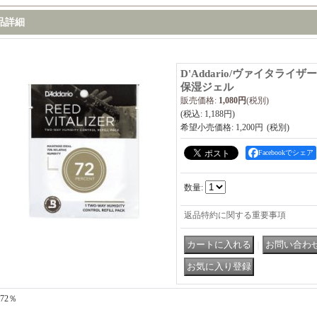
品詳細
D'Addario/ヴァイタラ
保湿ジェル
販売価格
:
1,080円
(税別)
(税込
:
1,188円
)
希望小売価格
:
1,200円
Facebookでシェア
数量
:
返品特約に関する重要事項
｜
72％