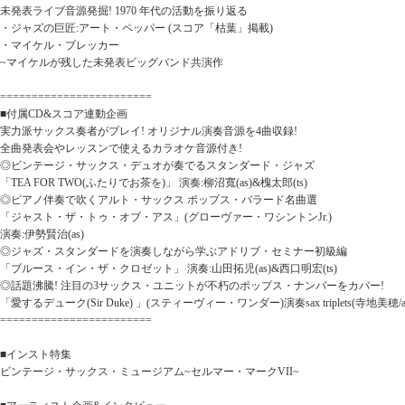
未発表ライブ音源発掘! 1970 年代の活動を振り返る
・ジャズの巨匠:アート・ペッパー (スコア「枯葉」掲載)
・マイケル・ブレッカー
~マイケルが残した未発表ビッグバンド共演作
========================
■付属CD&スコア連動企画
実力派サックス奏者がプレイ! オリジナル演奏音源を4曲収録!
全曲発表会やレッスンで使えるカラオケ音源付き!
◎ビンテージ・サックス・デュオが奏でるスタンダード・ジャズ
「TEA FOR TWO(ふたりでお茶を)」 演奏:柳沼寬(as)&槐太郎(ts)
◎ピアノ伴奏で吹くアルト・サックス ポップス・バラード名曲選
「ジャスト・ザ・トゥ・オブ・アス」(グローヴァー・ワシントンJr.)
演奏:伊勢賢治(as)
◎ジャズ・スタンダードを演奏しながら学ぶアドリブ・セミナー初級編
「ブルース・イン・ザ・クロゼット」 演奏:山田拓児(as)&西口明宏(ts)
◎話題沸騰! 注目の3サックス・ユニットが不朽のポップス・ナンバーをカバー!
「愛するデューク(Sir Duke) 」(スティーヴィー・ワンダー)演奏sax triplets(寺地美穂/as、
========================
■インスト特集
ビンテージ・サックス・ミュージアム~セルマー・マークVII~