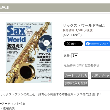
品詳細
サックス・ワールド/Vol.1
販売価格
:
1,500円
(税別)
(税込
:
1,650円
)
Facebookでシェア
数量
:
返品特約に関する重要事項
｜
サックス・ファンの向上心、好奇心を刺激する本格派サックス専門誌 創刊! !
■アーティスト特集
・渡辺貞夫