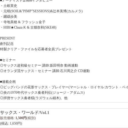
■アーティスト企画&インタビュー
・土岐英史
・元晴(SOIL&"PIMP"SESSIONS)&辻本美博(カルメラ)
・纐纈歩美
・寺地美穂 & フラッシュ金子
・HIBI★Chazz-K & 古畑奈和(SKE48)
PRESENT
創刊記念
特製クリア・ファイルを応募者全員プレゼント
■セミナー
◎サックス超初級セミナー 講師:坂田明奈 動画連動
◎オランダ流サックス・セミナー 講師:石川周之介 CD連動
■連載企画
◎ビッグバンドの花形サックス・プレイヤー(マーシャル・ロイヤル:カウント・ベイ
◎炎の1970年代サックス奏者列伝(ジョージ・アダムス)
◎拝啓サックス奏者様(ラズウェル細木)、他
サックス・ワールド/Vol.1
販売価格
:
1,500円
(税別)
(税込
:
1,650円
)