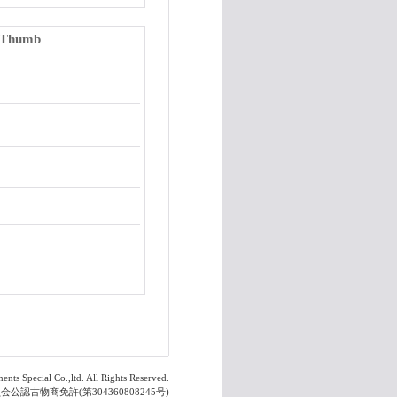
Thumb
s Special Co.,ltd. All Rights Reserved.
認古物商免許(第304360808245号)