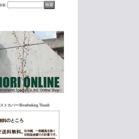
検索
:
ー/Breathtaking Thumb