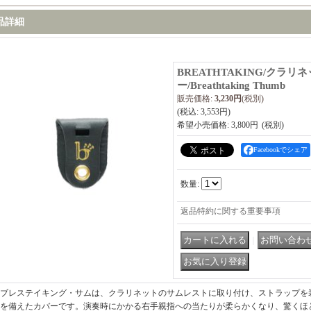
品詳細
BREATHTAKING/クラ
ー/Breathtaking Thumb
販売価格
:
3,230円
(税別)
(税込
:
3,553円
)
希望小売価格
:
3,800円
Facebookでシェア
数量
:
返品特約に関する重要事項
｜
ブレステイキング・サムは、クラリネットのサムレストに取り付け、ストラップを
を備えたカバーです。演奏時にかかる右手親指への当たりが柔らかくなり、驚くほ