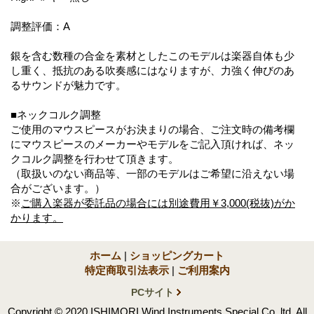
調整評価：A
銀を含む数種の合金を素材としたこのモデルは楽器自体も少
し重く、抵抗のある吹奏感にはなりますが、力強く伸びのあ
るサウンドが魅力です。
■ネックコルク調整
ご使用のマウスピースがお決まりの場合、ご注文時の備考欄
にマウスピースのメーカーやモデルをご記入頂ければ、ネッ
クコルク調整を行わせて頂きます。
（取扱いのない商品等、一部のモデルはご希望に沿えない場
合がございます。）
※
ご購入楽器が委託品の場合には別途費用￥3,000(税抜)がか
かります。
ホーム
|
ショッピングカート
特定商取引法表示
|
ご利用案内
PCサイト
Copyright © 2020 ISHIMORI Wind Instruments Special Co.,ltd. All