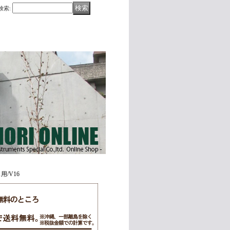
検索
:
用/V16