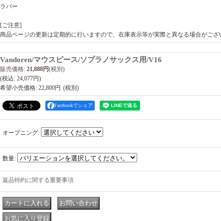
ラバー
[ご注意]
商品ページの更新は定期的に行いますので、在庫表示等が実際と異なる場合がござ
Vandoren/マウスピース/ソプラノサックス用/V16
販売価格
:
21,888円
(税別)
(税込
:
24,077円
)
希望小売価格
:
22,800円
Facebookでシェア
オープニング
:
数量
:
返品特約に関する重要事項
｜