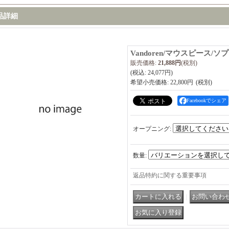
品詳細
Vandoren/マウスピース/ソ
販売価格
:
21,888円
(税別)
(税込
:
24,077円
)
希望小売価格
:
22,800円
Facebookでシェア
オープニング
:
数量
:
返品特約に関する重要事項
｜