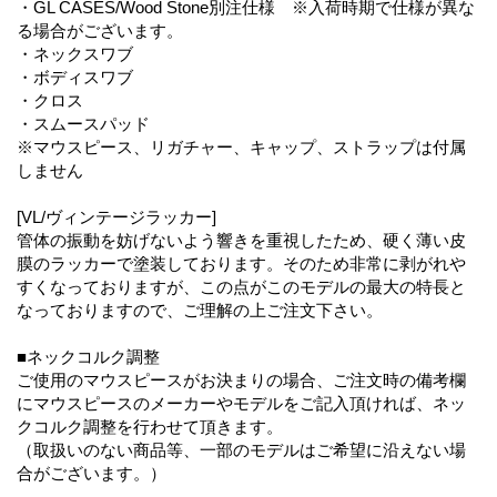
・GL CASES/Wood Stone別注仕様 ※入荷時期で仕様が異な
る場合がございます。
・ネックスワブ
・ボディスワブ
・クロス
・スムースパッド
※マウスピース、リガチャー、キャップ、ストラップは付属
しません
[VL/ヴィンテージラッカー]
管体の振動を妨げないよう響きを重視したため、硬く薄い皮
膜のラッカーで塗装しております。そのため非常に剥がれや
すくなっておりますが、この点がこのモデルの最大の特長と
なっておりますので、ご理解の上ご注文下さい。
■ネックコルク調整
ご使用のマウスピースがお決まりの場合、ご注文時の備考欄
にマウスピースのメーカーやモデルをご記入頂ければ、ネッ
クコルク調整を行わせて頂きます。
（取扱いのない商品等、一部のモデルはご希望に沿えない場
合がございます。）