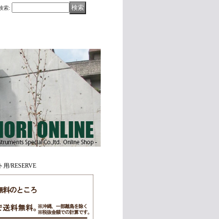
検索
:
ト用/RESERVE