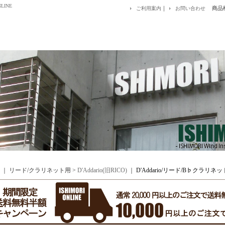
LINE
｜
商品
ご利用案内
お問い合わせ
｜ リード/クラリネット用 >
D'Addario(旧RICO)
｜
D'Addario/リード/B♭クラリネッ