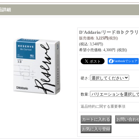
品詳細
D'Addario/リード/B♭クラ
販売価格
:
3,225円
(税別)
(税込
:
3,548円
)
希望小売価格
:
4,300円
Facebookでシェア
硬さ
:
数量
:
返品特約に関する重要事項
｜