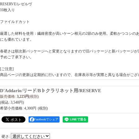
RESERVE/レゼルヴ
10枚入り
ファイルドカット
厳選した材料を使用：繊維密度が高いケーン根元の2節のみ使用。柔軟かつコシの
にも優れています。
各硬さは順次新パッケージへと変更となりますので旧パッケージと新パッケージが
予めご了承下さい。
[ご注意]
商品ページの更新は定期的に行いますので、在庫表示等が実際と異なる場合がござ
D'Addario/リード/B♭クラリネット用/RESERVE
販売価格
:
3,225円
(税別)
(税込
:
3,548円
)
希望小売価格
:
4,300円
Facebookでシェア
硬さ
: