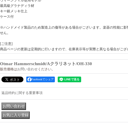
ウィーンフィル使用モデル
最高級グラナディラ材
キー銀メッキ仕上
ケース付
※ハンドメイド製品のため製造上の傷等がある場合がございます。楽器の性能に影
せん。
[ご注意]
商品ページの更新は定期的に行いますので、在庫表示等が実際と異なる場合がござ
Otmar Hammerschmidt/Aクラリネット/OH-330
販売価格は
お問い合わせ
ください。
Facebookでシェア
返品特約に関する重要事項