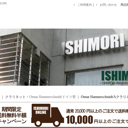
LINE
｜
商品
ご利用案内
お問い合わせ
｜ クラリネット >
Otmar Hammerschmidt/ドイツ管
｜
Otmar Hammerschmidt/Aクラ