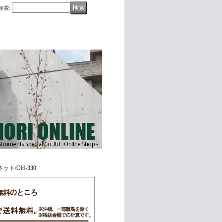
検索
:
リネット/OH-330