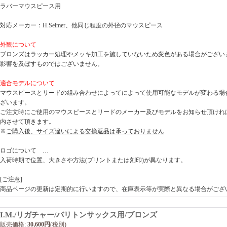
ラバーマウスピース用
対応メーカー：H.Selmer、他同じ程度の外径のマウスピース
外観について
ブロンズはラッカー処理やメッキ加工を施していないため変色がある場合がござい
影響を及ぼすものではございません。
適合モデルについて
マウスピースとリードの組み合わせによってによって使用可能なモデルが変わる場
ざいます。
ご注文時にご使用のマウスピースとリードのメーカー及びモデルをお知らせ頂けれ
内させて頂きます。
※
ご購入後、サイズ違いによる交換返品は承っておりません
ロゴについて …
入荷時期で位置、大きさや方法(プリントまたは刻印)が異なります。
[ご注意]
商品ページの更新は定期的に行いますので、在庫表示等が実際と異なる場合がござ
I.M./リガチャー/バリトンサックス用/ブロンズ
販売価格
:
30,600円
(税別)