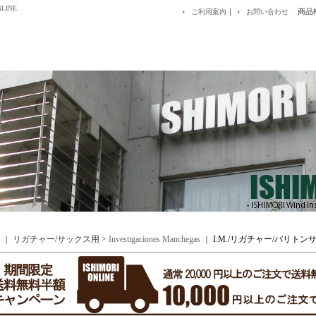
LINE
｜
商品
ご利用案内
お問い合わせ
｜ リガチャー/サックス用 >
Investigaciones Manchegas
｜
I.M./リガチャー/バリト