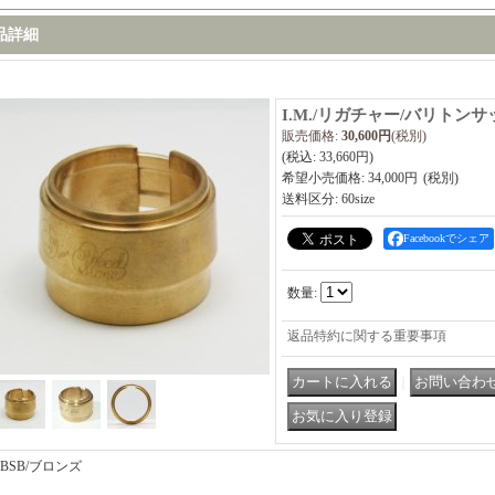
品詳細
I.M./リガチャー/バリトン
販売価格
:
30,600円
(税別)
(税込
:
33,660円
)
希望小売価格
:
34,000円
送料区分
:
60size
Facebookでシェア
数量
:
返品特約に関する重要事項
｜
BSB/ブロンズ