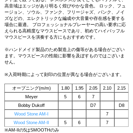
高音域はエッジがあり明るく煌びやかな音色。 ロック、フュ
ージョン、ソウル、ファンク、フリージャズ、パンク、ノイ
ズなどの、エレクトリックな編成や大音量や存在感を要する
場合に最適。 プロフェッショナルプレーヤーの高い要求に応
えられる高精度なマウスピースであり、初めてハイバッフル
マウスピースを演奏する方にもおすすめです。
※ハンドメイド製品のため製造上の傷等がある場合がござい
ます。マウスピースの性能に影響を及ぼすものではございま
せん。
※入荷時期によって刻印の位置が異なる場合がございます。
オープニング(m/m)
1.80
1.95
2.05
2.10
2.15
Meyer
5
6
7
Bobby Dukoff
D7
D8
Wood Stone AM-I
7
Wood Stone AM-II
5
6
7
※AM-IIの5はSMOOTHのみ