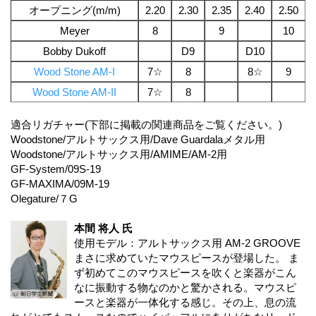
オープニング(m/m)
2.20
2.30
2.35
2.40
2.50
Meyer
8
9
10
Bobby Dukoff
D9
D10
Wood Stone AM-I
7☆
8
8☆
9
Wood Stone AM-II
7☆
8
適合リガチャー(下部に掲載の関連商品をご覧ください。)
Woodstone/アルトサックス用/Dave Guardalaメタル用
Woodstone/アルトサックス用/AMIME/AM-2用
GF-System/09S-19
GF-MAXIMA/09M-19
Olegature/７G
本間 将人 氏
使用モデル：アルトサックス用 AM-2 GROOVE
まさに求めていたマウスピースが登場した。 ま
ず初めてこのマウスピースを吹くと楽器がこん
なに振動する物なのかと驚かされる。マウスピ
ースと楽器が一体化する感じ。その上、息の流