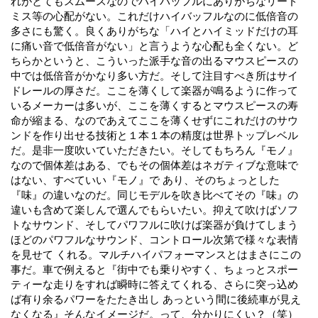
れがとてもスムースなのでハイバッフルにありがちなリード
ミス等の心配がない。これだけハイバッフルなのに低倍音の
多さにも驚く。良くありがちな「ハイとハイミッドだけの耳
に痛い音で低倍音がない」と言うような心配も全くない。ど
ちらかというと、こういった派手な音の出るマウスピースの
中では低倍音がかなり多い方だ。そして注目すべき所はサイ
ドレールの厚さだ。ここを薄くして楽器が鳴るように作って
いるメーカーは多いが、ここを薄くするとマウスピースの寿
命が縮まる、なのであえてここを薄くせずにこれだけのサウ
ンドを作り出せる技術と１本１本の精度は世界トップレベル
だ。是非一度吹いていただきたい。そしてもちろん『モノ』
なので個体差はある、でもその個体差はネガティブな意味で
はない、すべていい『モノ』で あり、そのちょっとした
『味』の違いなのだ。同じモデルを吹き比べてその『味』の
違いも含めて楽しんで選んでもらいたい。抑えて吹けばソフ
トなサウンド、そしてパワフルに吹けば楽器が負けてしまう
ほどのパワフルなサウンド、コントロール次第で様々な表情
を見せて くれる。マルチハイパフォーマンスとはまさにこの
事だ。車で例えると『街中でも乗りやすく、ちょっとスポー
ティーな走りをすれば瞬時に答えてくれる、さらに突っ込め
ば有り余るパワーをたたき出し あっという間に後続車が見え
なくなる』そんなイメージだ。って、分かりにくい？（笑）